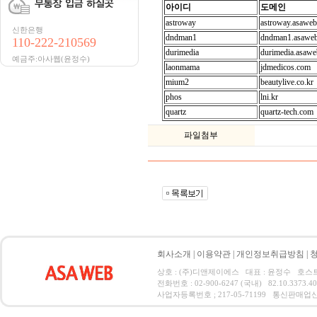
아이디
도메인
astroway
astroway.asaweb
신한은행
dndman1
dndman1.asaweb
110-222-210569
durimedia
durimedia.asawe
예금주:아사웹(윤정수)
laonmama
jdmedicos.com
mium2
beautylive.co.kr
phos
lni.kr
quartz
quartz-tech.com
파일첨부
회사소개
|
이용약관
|
개인정보취급방침
|
상호 : (주)디앤제이에스 대표 : 윤정수 호스트 서
전화번호 : 02-900-6247 (국내) 82.10.3373.4
사업자등록번호 ; 217-05-71199 통신판매업신고 